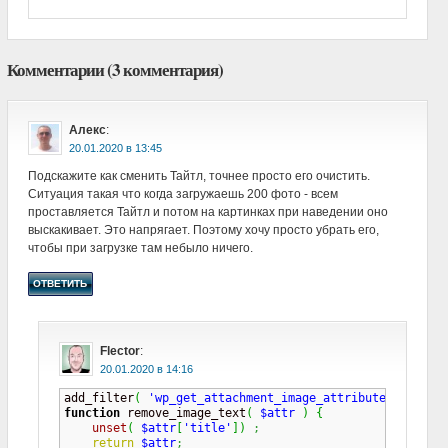
Комментарии (3 комментария)
Алекс
:
в
Подскажите как сменить Тайтл, точнее просто его очистить.
Ситуация такая что когда загружаешь 200 фото - всем
проставляется Тайтл и потом на картинках при наведении оно
выскакивает. Это напрягает. Поэтому хочу просто убрать его,
чтобы при загрузке там небыло ничего.
ОТВЕТИТЬ
Flector
:
в
add_filter
(
'wp_get_attachment_image_attributes'
,
'rem
function
 remove_image_text
(
$attr
)
{
unset
(
$attr
[
'title'
]
)
;
return
$attr
;