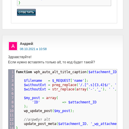
}
ОТВЕТИТЬ
Андрей
:
в
Здравствуйте!
Если нужно вставлять только alt, то код будет такой?
1

function
 wph_auto_alt_title_caption
(
$attachment_ID
)
{
2

3

$filename
=
$_REQUEST
[
'name'
]
;
4

$withoutExt
=
preg_replace
(
'/
.[^.
s]{3,4}$/'
,
''
,
$fi
5

$withoutExt
=
str_replace
(
array
(
'-'
,
'_'
)
,
' '
,
$with
6

7

$my_post
=
array
(
8

'ID'
=>
$attachment_ID
9

)
;
10

    wp_update_post
(
$my_post
)
;
11

12

//атрибут alt
13

    update_post_meta
(
$attachment_ID
,
'_wp_attachment_ima
14

}