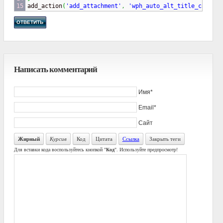

add_action
(
'add_attachment'
,
'wph_auto_alt_title_caption
ОТВЕТИТЬ
Написать комментарий
Имя*
Email*
Сайт
Жирный
Курсив
Код
Цитата
Ссылка
Закрыть теги
Для вставки кода воспользуйтесь кнопкой "
Код
". Используйте предпросмотр!