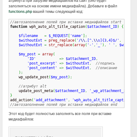
атрибута при загрузке медиафайлов на сайт (оно будет
заполняться на основе имени медиафайла). Добавьте в файл
functions.php
вашей темы следующий код:
//автозаполнение полей при вставке медиафайлов start
function
 wph_auto_alt_title_caption
(
$attachment_ID
)
{
$filename
=
$_REQUEST
[
'name'
]
;
$withoutExt
=
preg_replace
(
'/
\\
.[^.
\\
s]{3,4}$/'
,
''
,
$f
$withoutExt
=
str_replace
(
array
(
'-'
,
'_'
)
,
' '
,
$without
$my_post
=
array
(
'ID'
=>
$attachment_ID
,
'post_excerpt'
=>
$withoutExt
,
//подпись
'post_content'
=>
$withoutExt
,
//описание
)
;
    wp_update_post
(
$my_post
)
;
//атрибут alt
    update_post_meta
(
$attachment_ID
,
'_wp_attachment_image_
}

add_action
(
'add_attachment'
,
'wph_auto_alt_title_caption'
)
;
//автозаполнение полей при вставке медиафайлов end
Этот код будет полностью заполнять все поля при вставке
медиафайлов: