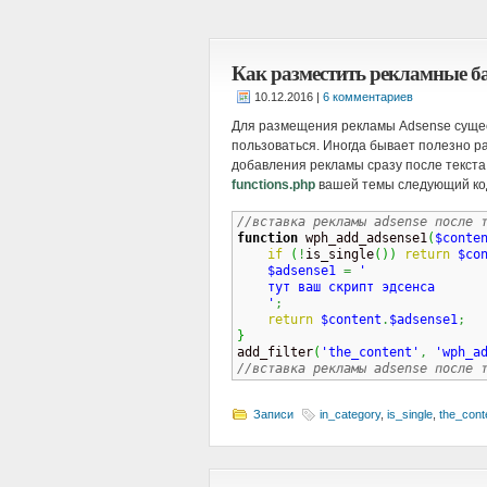
Как разместить рекламные ба
|
6 комментариев
Для размещения рекламы Adsense сущес
пользоваться. Иногда бывает полезно ра
добавления рекламы сразу после текста
functions.php
вашей темы следующий ко
//вставка рекламы adsense после 
function
 wph_add_adsense1
(
$conte
if
(
!
is_single
(
)
)
return
$co
$adsense1
=
'

    тут ваш скрипт эдсенса

    '
;
return
$content
.
$adsense1
;
}

add_filter
(
'the_content'
,
'wph_a
//вставка рекламы adsense после 
Записи
in_category
,
is_single
,
the_cont