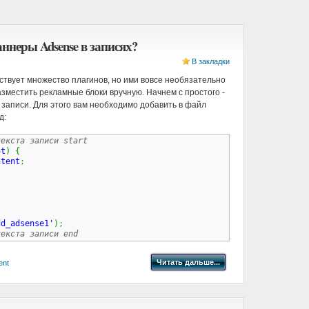
ннеры Adsense в записях?
В закладки
твует множество плагинов, но ими вовсе необязательно
зместить рекламные блоки вручную. Начнем с простого -
 записи. Для этого вам необходимо добавить в файл
д:
текста записи start 
nt
)
{
ntent
;
dd_adsense1'
)
;
текста записи end
Читать дальше...
ent