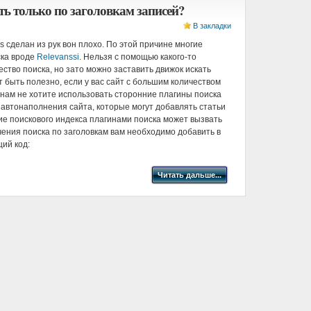
ть только по заголовкам записей?
В закладки
ss сделан из рук вон плохо. По этой причине многие
ска вроде
Relevanssi
. Нельзя с помощью какого-то
ство поиска, но зато можно заставить движок искать
т быть полезно, если у вас сайт с большим количеством
инам не хотите использовать сторонние плагины поиска
 автонаполнения сайта, которые могут добавлять статьи
ние поискового индекса плагинами поиска может вызвать
чения поиска по заголовкам вам необходимо добавить в
ий код:
Читать дальше...