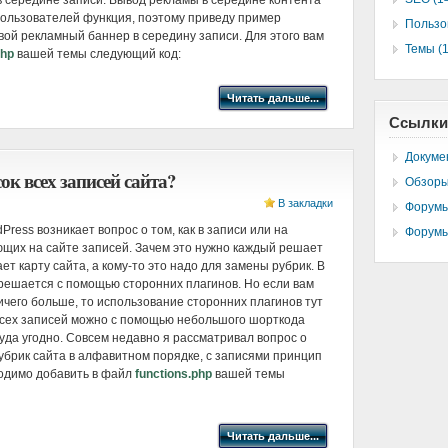
в середине записи. Вывод рекламы в середине контента
пользователей функция, поэтому приведу пример
Пользо
вой рекламный баннер в середину записи. Для этого вам
Темы (1
php
вашей темы следующий код:
Читать дальше...
Ссылки
Докуме
ок всех записей сайта?
Обзоры
В закладки
Форумы
ress возникает вопрос о том, как в записи или на
Форумы
ющих на сайте записей. Зачем это нужно каждый решает
ет карту сайта, а кому-то это надо для замены рубрик. В
решается с помощью сторонних плагинов. Но если вам
ичего больше, то использование сторонних плагинов тут
всех записей можно с помощью небольшого шорткода
куда угодно. Совсем недавно я рассматривал вопрос о
убрик сайта в алфавитном порядке, с записями принцип
ходимо добавить в файл
functions.php
вашей темы
Читать дальше...