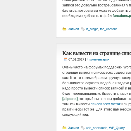
было рассмотрено - это вывод рекламы 
записи это довольно востребованная у 
фильтра, которым вы можете добавить с
необходимо добавить в файл
functions.
Записи
is_single
,
the_content
Как вывести на странице спис
|
4 комментария
Очень часто на форумах поддержки WordP
странице вывести список всех существу
сам. Кто-то таким образом вручную созда
большинстве случаев, подобная задача 
надо просто вывести список записей и н
будет неоправданным. Вывести список 
[allposts]
, который вы вольны добавить 
том, как вывести
список всех меток
или р
практически тот же. Для этого вам необ
следующий код:
Записи
add_shortcode
,
WP_Query