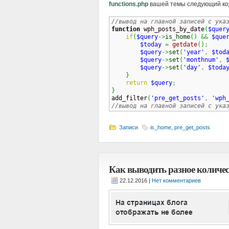
functions.php
вашей темы следующий ко
//вывод на главной записей с ука
function
 wph_posts_by_date
(
$quer
if
(
$query
->
is_home
(
)
&&
$que
$today
=
getdate
(
)
;
$query
->
set
(
'year'
,
$tod
$query
->
set
(
'monthnum'
,
$query
->
set
(
'day'
,
$toda
}
return
$query
;
}

add_filter
(
'pre_get_posts'
,
'wph
//вывод на главной записей с ука
Записи
is_home
,
pre_get_posts
Как выводить разное количес
|
Нет комментариев