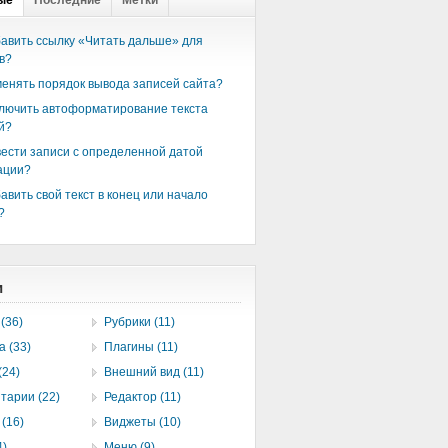
ые
Последние
Метки
бавить ссылку «Читать дальше» для
в?
менять порядок вывода записей сайта?
ключить автоформатирование текста
й?
вести записи с определенной датой
ации?
авить свой текст в конец или начало
?
и
(36)
Рубрики (11)
а (33)
Плагины (11)
(24)
Внешний вид (11)
тарии (22)
Редактор (11)
(16)
Виджеты (10)
4)
Меню (9)