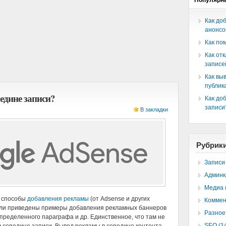
Популярн
Как до
анонсо
Как по
Как от
записе
Как вы
публик
едине записи?
Как доб
записи
В закладки
Рубрик
Записи 
Админк
Медиа 
е способы
добавления рекламы
(от Adsense и других
Коммен
Были приведены примеры добавления рекламных баннеров
Разное 
 определенного параграфа и др. Единственное, что там не
SEO (1