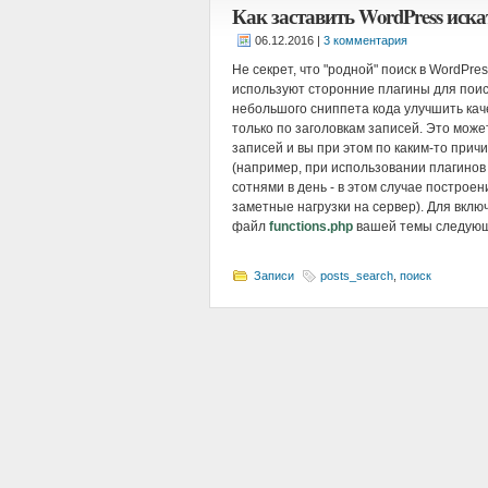
Как заставить WordPress иска
|
3 комментария
Не секрет, что "родной" поиск в WordPre
используют сторонние плагины для пои
небольшого сниппета кода улучшить каче
только по заголовкам записей. Это може
записей и вы при этом по каким-то прич
(например, при использовании плагинов
сотнями в день - в этом случае построе
заметные нагрузки на сервер). Для вклю
файл
functions.php
вашей темы следующ
Записи
posts_search
,
поиск