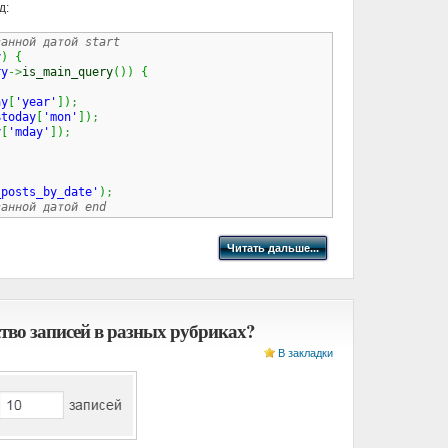
д:
занной датой start
y
)
{
ry
->
is_main_query
(
)
)
{
ay
[
'year'
]
)
;
$today
[
'mon'
]
)
;
y
[
'mday'
]
)
;
_posts_by_date'
)
;
занной датой end
Читать дальше...
тво записей в разных рубриках?
В закладки