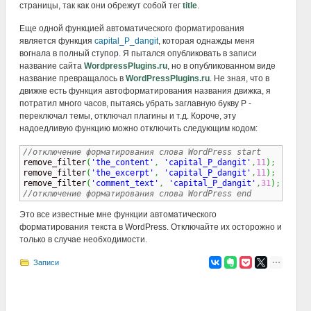
страницы, так как они обрежут собой тег
title
.
Еще одной функцией автоматического форматирования
является функция
capital_P_dangit
, которая однажды меня
вогнала в полный ступор. Я пытался опубликовать в записи
название сайта
WordpressPlugins.ru
, но в опубликованном виде
название превращалось в
WordPressPlugins.ru
. Не зная, что в
движке есть функция автоформатирования названия движка, я
потратил много часов, пытаясь убрать заглавную букву P -
переключал темы, отключал плагины и т.д. Короче, эту
надоедливую функцию можно отключить следующим кодом:
//отключение форматирования слова WordPress start 

remove_filter
(
'the_content'
,
'capital_P_dangit'
,
11
)
;
//з
remove_filter
(
'the_excerpt'
,
'capital_P_dangit'
,
11
)
;
//ц
remove_filter
(
'comment_text'
,
'capital_P_dangit'
,
31
)
;
//к
//отключение форматирования слова WordPress end
Это все известные мне функции автоматического
форматирования текста в WordPress. Отключайте их осторожно и
только в случае необходимости.
Записи