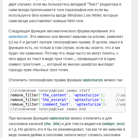
двух случаях: если вы пользуетесь вкладкой "Текст" редактора и
сами всегда прописываете теги параграфов или если вы
используете блог-клиенты вроде Windows Live Writer, которые
сами везде расставляют нужные html-теги.
Следующая функция автоматического форматирования это
wptexturize
. Это именно она меняет кавычки на елочки, заменяет
(c) на © и делает прочие типографские правки. В целом, смысл в
функции есть, но только в том случае, если вы знаете, что и как
будет ею заменено. Потому что люди часто не могут понять, с
чего вдруг их текст в виде трех точек
...
превращается в один
символ троеточия
…
, который во многих шрифтах выглядит
гораздо хуже обычных трех точек.
Отключить типографские правки функции
wptexturize
можно так:
//отключение типографских замен start 

remove_filter
(
'the_content'
,
'wptexturize'
)
;
//записи
remove_filter
(
'the_excerpt'
,
'wptexturize'
)
;
//цитаты
remove_filter
(
'comment_text'
,
'wptexturize'
)
;
//коммента
//отключение типографских замен end
При желании функцию
wptexturize
можно отключить и для
заголовков записей (
the_title
) и для текста виджетов (
widget_text
)
и т.д. Но делать это я бы не рекомендовал, так как те же кавычки в
виде знаков дюйма в заголовке записи могут сломать заголовок