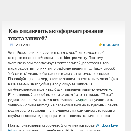
Как отключить автоформатирование
текста записей?
В закладки
WordPress позиционируется как движок "для домохозяек",
которые вовсе не обязаны знать html-разметку. Поэтому
WordPress сам форматирует текст записей, расставляя теги
параграфов, выполняя типографские правки и т.д. Такой способ
"облегчить" жизнь вебмастеров вызывает множество споров.
Попробуйте, например, в тексте записи напечатать символ
"
(так
называемый знак дюйма) и опубликуйте запись. В
опубликованном виде у вас будут выведены кавычки-елочки
«
.
Единственный способ вывести символ
"
это на вкладке "Текст"
редактора напечатать его html-сущность
&quot;
, опубликовать
запись и больше никогда не переключаться на визуальный режим
редактора (он заменит html-сущность на сам символ, который в
опубликованном виде превратится в символ кавычек-елочек).
При использовании сторонних блог-клиентов вроде
Windows Live
Writer
тоже возникают проблемы. WLW и сам прекрасно