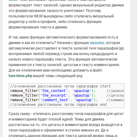
форматирует текст записей, однако визуальный редактор движка
это форматирование запросто уничтожает. Поэтому
пользователи WLW вынуждены либо отключать визуальный
редактор у себя в профиле, либо отключать функции
форматирования текста в движке.
И так, какие функции автоматического форматирования есть в
движке и как их отключить? Начнем с функции
wpautop
, которая
автоматически расставляет в тексте записей теги параграфов (
p
),
воспринимая любой перевод строки как конец предыдущего и
начало нового параграфа текста. Эта функция автоматически
применяется к тексту записей, цитатам и тексту комментариев.
Для ее отключения вам необходимо добавить в файл
functions.php
вашей темы следующий код:
//отключение расстановки тегов параграфов start 

remove_filter
(
'the_content'
,
'wpautop'
)
;
//записи
remove_filter
(
'the_excerpt'
,
'wpautop'
)
;
//цитаты
remove_filter
(
'comment_text'
,
'wpautop'
)
;
//комментарии
//отключение расстановки тегов параграфов end
Сразу скажу - отключать расстановку тегов параграфов для цитат
и комментариев будет плохой идеей. Темы для движка
рассчитаны на то, что цитаты и комментарии всегда выводятся в
тегах параграфов и оформляют в стилях именно их. Да и
отключать данную функцию для текста записей можно лишь в