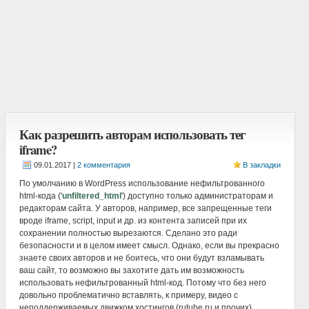
Как разрешить авторам использовать тег
iframe?
|
2 комментария
В закладки
По умолчанию в WordPress использование нефильтрованного
html-кода ('
unfiltered_html
') доступно только администраторам и
редакторам сайта. У авторов, например, все запрещенные теги
вроде iframe, script, input и др. из контента записей при их
сохранении полностью вырезаются. Сделано это ради
безопасности и в целом имеет смысл. Однако, если вы прекрасно
знаете своих авторов и не боитесь, что они будут взламывать
ваш сайт, то возможно вы захотите дать им возможность
использовать нефильтрованный html-код. Потому что без него
довольно проблематично вставлять, к примеру, видео с
неподдерживаемых движком хостингов (rutube.ru и прочих).