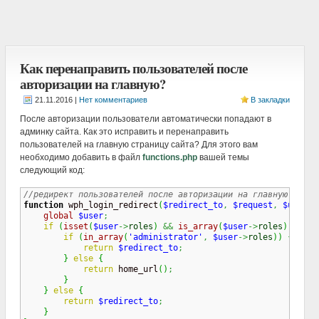
Как перенаправить пользователей после
авторизации на главную?
|
Нет комментариев
В закладки
После авторизации пользователи автоматически попадают в
админку сайта. Как это исправить и перенаправить
пользователей на главную страницу сайта? Для этого вам
необходимо добавить в файл
functions.php
вашей темы
следующий код:
//редирект пользователей после авторизации на главную start
function
 wph_login_redirect
(
$redirect_to
,
$request
,
$user
)
global
$user
;
if
(
isset
(
$user
->
roles
)
&&
is_array
(
$user
->
roles
)
)
{
if
(
in_array
(
'administrator'
,
$user
->
roles
)
)
{
return
$redirect_to
;
}
else
{
return
 home_url
(
)
;
}
}
else
{
return
$redirect_to
;
}