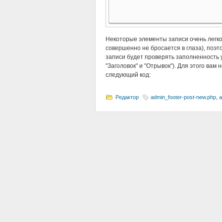
Некоторые элементы записи очень легко
совершенно не бросается в глаза), поэт
записи будет проверять заполненность 
"Заголовок" и "Отрывок"). Для этого ва
следующий код:
Редактор
admin_footer-post-new.php
,
a