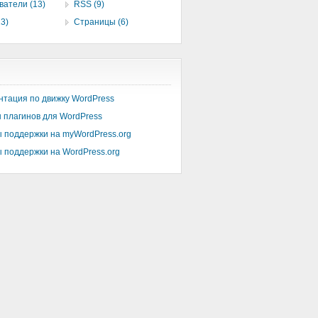
ватели (13)
RSS (9)
3)
Страницы (6)
нтация по движку WordPress
 плагинов для WordPress
 поддержки на myWordPress.org
 поддержки на WordPress.org