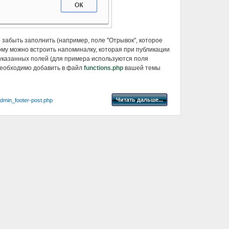
 забыть заполнить (например, поле "Отрывок", которое
ому можно встроить напоминалку, которая при публикации
указанных полей (для примера используются поля
м необходимо добавить в файл
functions.php
вашей темы
Читать дальше...
dmin_footer-post.php