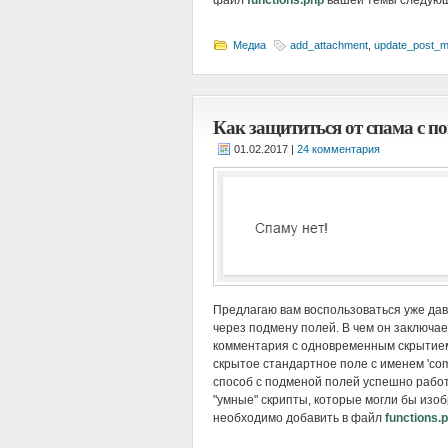
файл
functions.php
вашей темы следующ
Медиа
add_attachment
,
update_post_m
Как защититься от спама с 
|
24 комментария
Предлагаю вам воспользоваться уже да
через подмену полей. В чем он заключа
комментария с одновременным скрытием
скрытое стандартное поле с именем 'com
способ с подменой полей успешно работа
"умные" скрипты, которые могли бы изоб
необходимо добавить в файл
functions.