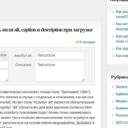
Популярн
Как за
полей?
Как авт
ля alt, caption и description при загрузке
descrip
Как сд
поля «
В закладки
Как уд
Как из
Рубрик
Записи 
матически заполняет только поле "Заголовок" ("title"),
Админк
то логично в случае с подписью и описанием, так как они
Медиа 
телей. Но вот поле "Атрибут alt" является обязательным
трибут "alt" обязателен для всех картинок согласно html-
Коммен
ому атрибуту поисковики будут более точно ранжировать
Разное 
 может быть полезно автозаполнение этого атрибута при
SEO (1
ет заполняться на основе имени медиафайла). Добавьте в