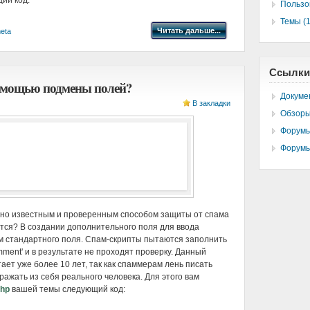
ий код:
Пользо
Темы (1
Читать дальше...
eta
Ссылки
помощью подмены полей?
Докуме
В закладки
Обзоры
Форумы
Форумы
вно известным и проверенным способом защиты от спама
ется? В создании дополнительного поля для ввода
 стандартного поля. Спам-скрипты пытаются заполнить
ment' и в результате не проходят проверку. Данный
ет уже более 10 лет, так как спаммерам лень писать
ражать из себя реального человека. Для этого вам
php
вашей темы следующий код: