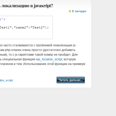
 локализацию в javascript?
В закладки
 часто сталкиваются с проблемой локализации js-
сам php-плагин очень просто (достаточно добавить
ым), то с js-скриптами такой номер не пройдет. Для
сть специальная функция
wp_localize_script
, которую
плагинов и тем. Использование этой функции на примере
Читать дальше...
ize_script