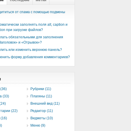
ые
Последние
Метки
щититься от спама с помощью подмены
оматически заполнять поля alt, caption и
tion при загрузке файлов?
елать обязательными для заполнения
Заголовок» и «Отрывок»?
алить или изменить верхнюю панель?
менить форму добавления комментариев?
и
(36)
Рубрики (11)
а (33)
Плагины (11)
(24)
Внешний вид (11)
тарии (22)
Редактор (11)
(16)
Виджеты (10)
4)
Меню (9)