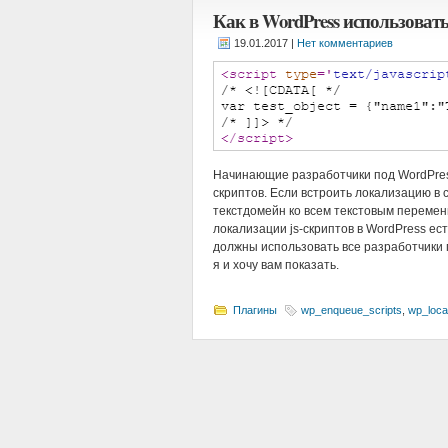
Как в WordPress использовать
|
Нет комментариев
Начинающие разработчики под WordPress
скриптов. Если встроить локализацию в 
текстдомейн ко всем текстовым переменн
локализации js-скриптов в WordPress е
должны использовать все разработчики 
я и хочу вам показать.
Плагины
wp_enqueue_scripts
,
wp_local