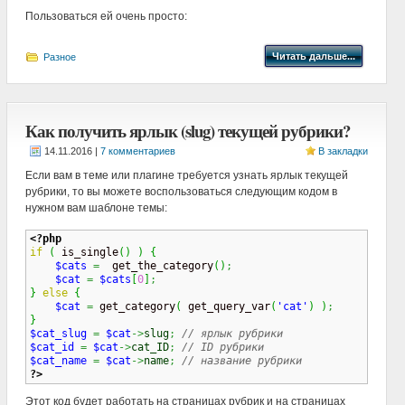
Пользоваться ей очень просто:
Читать дальше...
Разное
Как получить ярлык (slug) текущей рубрики?
|
7 комментариев
В закладки
Если вам в теме или плагине требуется узнать ярлык текущей
рубрики, то вы можете воспользоваться следующим кодом в
нужном вам шаблоне темы:
<?php
if
(
 is_single
(
)
)
{
$cats
=
  get_the_category
(
)
;
$cat
=
$cats
[
0
]
;
}
else
{
$cat
=
 get_category
(
 get_query_var
(
'cat'
)
)
;
}
$cat_slug
=
$cat
->
slug
;
// ярлык рубрики
$cat_id
=
$cat
->
cat_ID
;
// ID рубрики
$cat_name
=
$cat
->
name
;
// название рубрики
?>
Этот код будет работать на страницах рубрик и на страницах