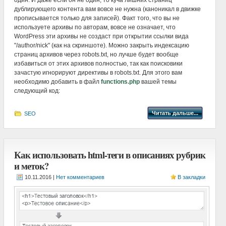
один. И даже если он не один, то куча лишних страниц
дублирующего контента вам вовсе не нужна (каноникал в движке
прописывается только для записей). Факт того, что вы не
используете архивы по авторам, вовсе не означает, что
WordPress эти архивы не создаст при открытии ссылки вида
"/author/nick" (как на скриншоте). Можно закрыть индексацию
страниц архивов через robots.txt, но лучше будет вообще
избавиться от этих архивов полностью, так как поисковики
зачастую игнорируют директивы в robots.txt. Для этого вам
необходимо добавить в файл
functions.php
вашей темы
следующий код:
Читать дальше...
SEO
Как использовать html-теги в описаниях рубрик
и меток?
|
Нет комментариев
В закладки