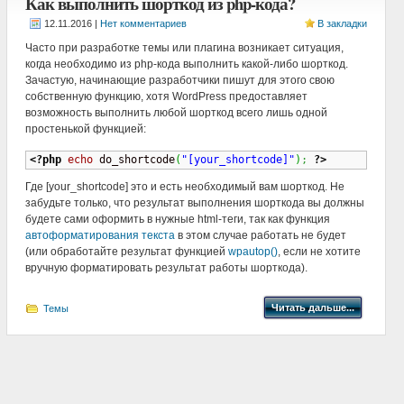
Как выполнить шорткод из php-кода?
|
Нет комментариев
В закладки
Часто при разработке темы или плагина возникает ситуация,
когда необходимо из php-кода выполнить какой-либо шорткод.
Зачастую, начинающие разработчики пишут для этого свою
собственную функцию, хотя WordPress предоставляет
возможность выполнить любой шорткод всего лишь одной
простенькой функцией:
<?php
echo
 do_shortcode
(
"[your_shortcode]"
)
;
?>
Где [your_shortcode] это и есть необходимый вам шорткод. Не
забудьте только, что результат выполнения шорткода вы должны
будете сами оформить в нужные html-теги, так как функция
автоформатирования текста
в этом случае работать не будет
(или обработайте результат функцией
wpautop()
, если не хотите
вручную форматировать результат работы шорткода).
Читать дальше...
Темы