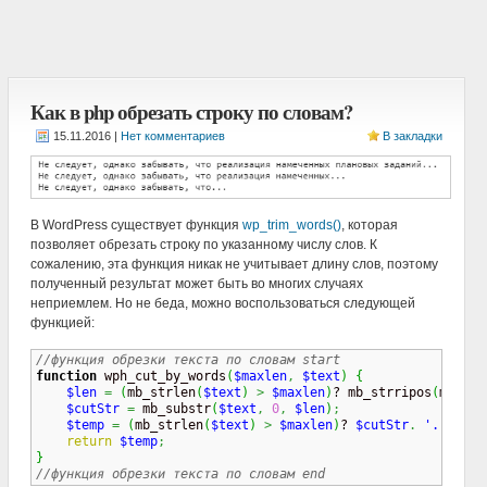
Как в php обрезать строку по словам?
|
Нет комментариев
В закладки
В WordPress существует функция
wp_trim_words()
, которая
позволяет обрезать строку по указанному числу слов. К
сожалению, эта функция никак не учитывает длину слов, поэтому
полученный результат может быть во многих случаях
неприемлем. Но не беда, можно воспользоваться следующей
функцией:
//функция обрезки текста по словам start
function
 wph_cut_by_words
(
$maxlen
,
$text
)
{
$len
=
(
mb_strlen
(
$text
)
>
$maxlen
)
? mb_strripos
(
mb_sub
$cutStr
=
 mb_substr
(
$text
,
0
,
$len
)
;
$temp
=
(
mb_strlen
(
$text
)
>
$maxlen
)
? 
$cutStr
.
'...'
:
return
$temp
;
}
//функция обрезки текста по словам end