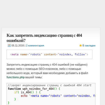
Как запретить индексацию страниц с 404
ошибкой?
|
2 комментария
В закладки
Запретить индексацию страниц с 404 ошибкой (не найдено)
можно либо с помощью SEO-плагинов, либо с помощью
небольшого кода, который вам необходимо добавить в файл
functions.php
вашей темы:
//запрет индексирования страниц с ошибкой 404 start
function
 wph_noindex_for_404
(
)
{
if
(
 is_404
(
)
)
{
echo
'<meta name="robots" content="noindex, follow"
}
}