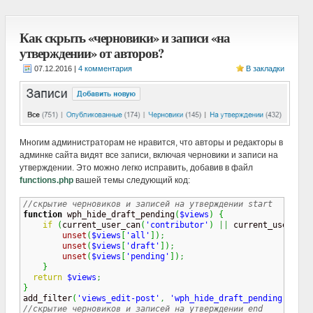
Как скрыть «черновики» и записи «на
утверждении» от авторов?
|
4 комментария
В закладки
Многим администраторам не нравится, что авторы и редакторы в
админке сайта видят все записи, включая черновики и записи на
утверждении. Это можно легко исправить, добавив в файл
functions.php
вашей темы следующий код:
//скрытие черновиков и записей на утверждении start
function
 wph_hide_draft_pending
(
$views
)
{
if
(
current_user_can
(
'contributor'
)
||
 current_user_can
unset
(
$views
[
'all'
]
)
;
unset
(
$views
[
'draft'
]
)
;
unset
(
$views
[
'pending'
]
)
;
}
return
$views
;
}

add_filter
(
'views_edit-post'
,
'wph_hide_draft_pending'
)
;
//скрытие черновиков и записей на утверждении end