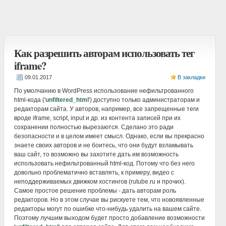
Как разрешить авторам использовать тег
iframe?
В закладки
По умолчанию в WordPress использование нефильтрованного
html-кода ('
unfiltered_html
') доступно только администраторам и
редакторам сайта. У авторов, например, все запрещенные теги
вроде iframe, script, input и др. из контента записей при их
сохранении полностью вырезаются. Сделано это ради
безопасности и в целом имеет смысл. Однако, если вы прекрасно
знаете своих авторов и не боитесь, что они будут взламывать
ваш сайт, то возможно вы захотите дать им возможность
использовать нефильтрованный html-код. Потому что без него
довольно проблематично вставлять, к примеру, видео с
неподдерживаемых движком хостингов (rutube.ru и прочих).
Самое простое решение проблемы - дать авторам роль
редакторов. Но в этом случае вы рискуете тем, что новоявленные
редакторы могут по ошибке что-нибудь удалить на вашем сайте.
Поэтому лучшим выходом будет просто добавление возможности