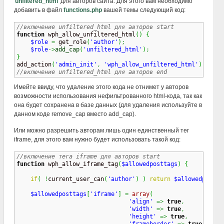
'
unfiltered_html
' для авторов сайта. Для этого вам необходимо
добавить в файл
functions.php
вашей темы следующий код:
//включение unfiltered_html для авторов start
function
 wph_allow_unfiltered_html
(
)
{
$role
=
 get_role
(
'author'
)
;
$role
->
add_cap
(
'unfiltered_html'
)
;
}

add_action
(
'admin_init'
,
'wph_allow_unfiltered_html'
)
;
//включение unfiltered_html для авторов end
Имейте ввиду, что удаление этого кода не отнимет у авторов
возможности использования нефильтрованного html-кода, так как
она будет сохранена в базе данных (для удаления используйте в
данном коде remove_cap вместо add_cap).
Или можно разрешить авторам лишь один единственный тег
iframe, для этого вам нужно будет использовать такой код:
//включение тега iframe для авторов start
function
 wph_allow_iframe_tag
(
$allowedposttags
)
{
if
(
!
current_user_can
(
'author'
)
)
return
$allowedpostta
$allowedposttags
[
'iframe'
]
=
array
(
'align'
=>
true
,
'width'
=>
true
,
'height'
=>
true
,