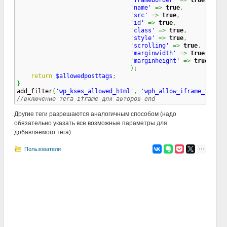
'frameborder'
=>
true
,
'name'
=>
true
,
'src'
=>
true
,
'id'
=>
true
,
'class'
=>
true
,
'style'
=>
true
,
'scrolling'
=>
true
,
'marginwidth'
=>
true
,
'marginheight'
=>
true
,
)
;
return
$allowedposttags
;
}

add_filter
(
'wp_kses_allowed_html'
,
'wph_allow_iframe_tag'
,
//включение тега iframe для авторов end
Другие теги разрешаются аналогичным способом (надо
обязательно указать все возможные параметры для
добавляемого тега).
Пользователи