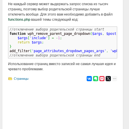
Не каждый сервер может выдержать запрос списка из тысяч
страниц, поэтому выбор родительской страницы лучше
отключить вообще. Для этого вам необходимо добавить в файл
functions.php
вашей темы следующий код:
//отключение выбора родительской страницы start
function
 wph_remove_parent_page_dropdown
(
$args
,
$post
)
{
$args
[
'include'
]
=
-
1
;
return
$args
;
}

add_filter
(
'page_attributes_dropdown_pages_args'
,
'wph_remo
//отключение выбора родительской страницы end
Использование страниц вместо записей не самая лучшая идея и
чревато проблемами.
Страницы