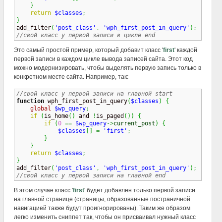
}
return
$classes
;
}

add_filter
(
'post_class'
,
'wph_first_post_in_query'
)
;
//свой класс у первой записи в цикле end
Это самый простой пример, который добавит класс '
first
' каждой
первой записи в каждом цикле вывода записей сайта. Этот код
можно модернизировать, чтобы выделять первую запись только в
конкретном месте сайта. Например, так:
//свой класс у первой записи на главной start
function
 wph_first_post_in_query
(
$classes
)
{
global
$wp_query
;
if
(
is_home
(
)
 and 
!
is_paged
(
)
)
{
if
(
0
==
$wp_query
->
current_post
)
{
$classes
[
]
=
'first'
;
}
}
return
$classes
;
}

add_filter
(
'post_class'
,
'wph_first_post_in_query'
)
;
//свой класс у первой записи на главной end
В этом случае класс '
first
' будет добавлен только первой записи
на главной странице (страницы, образованные постраничной
навигацией также будут проигнорированы). Таким же образом
легко изменить сниппет так, чтобы он присваивал нужный класс