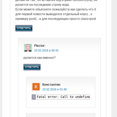
делаю не так , но вставляя код в файл functions.php, он
ругается на последнюю строку кода.
Если можете обьясните пожалуйста как сделать что б
для первой новости выводился отдельный класс , к
примеру post1 , а для последующих просто class=post
ОТВЕТИТЬ
Flector
:
в
ругается как именно?
ОТВЕТИТЬ
Константин
:
в
Fatal error
:
 Call to undefined 
function
 add