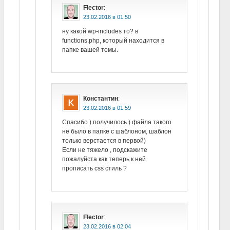
Flector
:
в
ну какой wp-includes то? в
functions.php, который находится в
папке вашей темы.
Константин
:
в
Спасибо ) получилось ) файла такого
не было в папке с шаблоном, шаблон
только верстается в первой)
Если не тяжело , подскажите
пожалуйста как теперь к ней
прописать css стиль ?
Flector
:
в