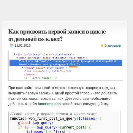
Как присвоить первой записи в цикле
отдельный css класс?
В закладки
При настройке темы сайта может возникнуть вопрос о том, как
выделить первую запись. Самый простой способ - это добавить
нужный css класс первой записи. Для этого вам необходимо
добавить в файл
functions.php
вашей темы следующий код:
//свой класс у первой записи в цикле start
function
 wph_first_post_in_query
(
$classes
)
{
global
$wp_query
;
if
(
0
==
$wp_query
->
current_post
)
{
$classes
[
]
=
'first'
;