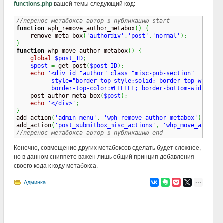
functions.php
вашей темы следующий код:
//перенос метабокса автор в публикацию start
function
 wph_remove_author_metabox
(
)
{
    remove_meta_box
(
'authordiv'
,
'post'
,
'normal'
)
;
}
function
 whp_move_author_metabox
(
)
{
global
$post_ID
;
$post
=
 get_post
(
$post_ID
)
;
echo
'<div id="author" class="misc-pub-section" 

          style="border-top-style:solid; border-top-width:1p
          border-top-color:#EEEEEE; border-bottom-width:0px

    post_author_meta_box
(
$post
)
;
echo
'</div>'
;
}

add_action
(
'admin_menu'
,
'wph_remove_author_metabox'
)
;
add_action
(
'post_submitbox_misc_actions'
,
'whp_move_author_
//перенос метабокса автор в публикацию end
Конечно, совмещение других метабоксов сделать будет сложнее,
но в данном сниппете важен лишь общий принцип добавления
своего кода к коду метабокса.
Админка