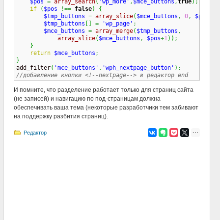
$pos
=
array_search
(
'wp_more'
,
$mce_buttons
,
true
)
;
if
(
$pos
!==
false
)
{
$tmp_buttons
=
array_slice
(
$mce_buttons
,
0
,
$pos
+
1
)
$tmp_buttons
[
]
=
'wp_page'
;
$mce_buttons
=
array_merge
(
$tmp_buttons
,
array_slice
(
$mce_buttons
,
$pos
+
1
)
)
;
}
return
$mce_buttons
;
}

add_filter
(
'mce_buttons'
,
'wph_nextpage_button'
)
;
//добавление кнопки <!--nextpage--> в редактор end
И помните, что разделение работает только для страниц сайта
(не записей) и навигацию по под-страницам должна
обеспечивать ваша тема (некоторые разработчики тем забивают
на поддержку разбития страниц).
Редактор