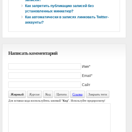
Как запретить публикацию записей без
установленных миниатюр?
Как автоматически в записях линковать Twitter-
аккаунты?
Написать комментарий
Имя*
Email*
Сайт
Жирный
Курсив
Код
Цитата
Ссылка
Закрыть теги
Для вставки кода воспользуйтесь кнопкой "
Код
". Используйте предпросмотр!