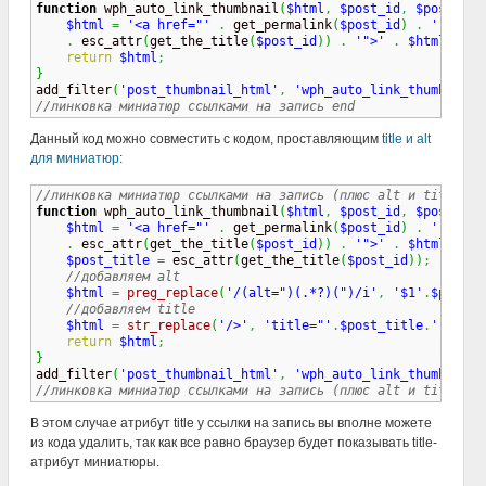
function
 wph_auto_link_thumbnail
(
$html
,
$post_id
,
$post_ima
$html
=
'<a href="'
.
 get_permalink
(
$post_id
)
.
'" titl
.
 esc_attr
(
get_the_title
(
$post_id
)
)
.
'">'
.
$html
.
'<
return
$html
;
}

add_filter
(
'post_thumbnail_html'
,
'wph_auto_link_thumbnail'
//линковка миниатюр ссылками на запись end
Данный код можно совместить с кодом, проставляющим
title и alt
для миниатюр
:
//линковка миниатюр ссылками на запись (плюс alt и title) s
function
 wph_auto_link_thumbnail
(
$html
,
$post_id
,
$post_ima
$html
=
'<a href="'
.
 get_permalink
(
$post_id
)
.
'" titl
.
 esc_attr
(
get_the_title
(
$post_id
)
)
.
'">'
.
$html
.
'<
$post_title
=
 esc_attr
(
get_the_title
(
$post_id
)
)
;
//добавляем alt
$html
=
preg_replace
(
'/(alt=")(.*?)(")/i'
,
'$1'
.
$post_t
//добавляем title
$html
=
str_replace
(
'/>'
,
'title="'
.
$post_title
.
'" />'
,
return
$html
;
}

add_filter
(
'post_thumbnail_html'
,
'wph_auto_link_thumbnail'
//линковка миниатюр ссылками на запись (плюс alt и title) e
В этом случае атрибут title у ссылки на запись вы вполне можете
из кода удалить, так как все равно браузер будет показывать title-
атрибут миниатюры.