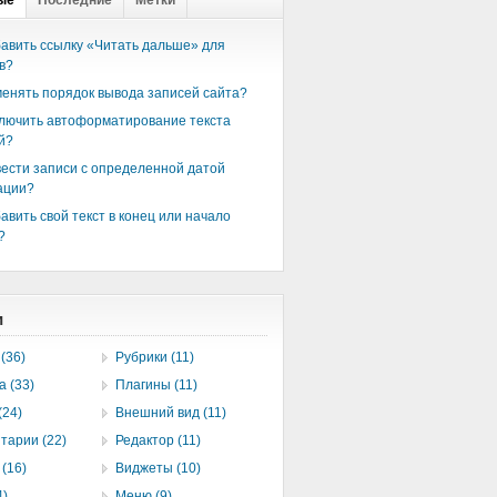
ые
Последние
Метки
бавить ссылку «Читать дальше» для
в?
менять порядок вывода записей сайта?
ключить автоформатирование текста
й?
вести записи с определенной датой
ации?
авить свой текст в конец или начало
?
и
(36)
Рубрики (11)
а (33)
Плагины (11)
(24)
Внешний вид (11)
тарии (22)
Редактор (11)
(16)
Виджеты (10)
4)
Меню (9)