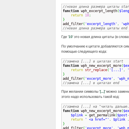
//новая длина размера цитаты sta
function
 wph_excerpt_length
(
$len
return
10
;
}

add_filter
(
'excerpt_length'
,
'wp
//новая длина размера цитаты end
Где '
10
' это новая длина цитаты (в словах
По умолчанию к цитате добавляются сим
помощью следующего кода:
//замена [...] в цитатах start
function
 wph_new_excerpt_more
(
$e
return
str_replace
(
'[...]'
,
}

add_filter
(
'excerpt_more'
,
'wph_
//замена [...] в цитатах end
При желании символы '
[...]
' можно замени
этого надо использовать такой код:
//замена [...] на "читать дальше
function
 wph_new_excerpt_more
(
$e
$plink
=
 get_permalink
(
$post
return
' <a href="'
.
$plink
}

add_filter
(
'excerpt_more'
,
'wph_