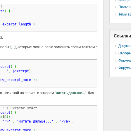
rt
Пользо
gth
)
{
Темы (1
h_excerpt_length'
)
;
Ссылки
).
Докуме
волы '
[...]
', которые можно легко заменить своим текстом с
Обзоры
Форумы
xcerpt
)
{
Форумы
'...'
,
$excerpt
)
;
new_excerpt_more'
)
;
ть ссылкой на запись с анкором "
читать дальше...
". Для
.." в цитатах start
xcerpt
)
{
->
ID
)
;
.
'">'
.
'читать дальше...'
.
'</a>'
;
new_excerpt_more'
)
;