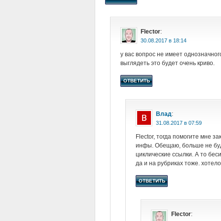
Flector
:
в
у вас вопрос не имеет однозначног
выглядеть это будет очень криво.
ОТВЕТИТЬ
Влад
:
в
Flector, тогда помогите мне з
инфы. Обещаю, больше не буд
циклические ссылки. А то беси
да и на рубриках тоже. хотел
ОТВЕТИТЬ
Flector
: