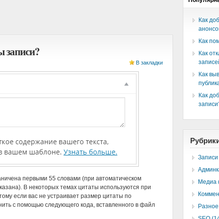
Популярн
Как до
анонсо
Как по
ы записи?
Как от
записе
В закладки
Как вы
публик
Как доб
записи
Рубрик
Записи 
Админк
аничена первыми 55 словами (при автоматическом
Медиа 
указана). В некоторых темах цитаты используются при
Коммен
тому если вас не устраивает размер цитаты по
енить с помощью следующего кода, вставленного в файл
Разное 
SEO (1