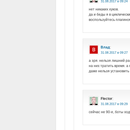
в
нет никаких хуков.
да и беды я в циклически
воспользуйтесь плагино
Влад
:
в
а зря. нельзя лишний ра
на них тратить время. а 
даже нельзя установить с
Flector
:
в
сейчас не 90-е, боты хо