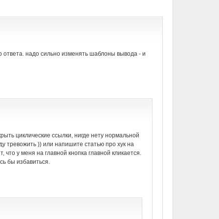
о ответа. надо сильно изменять шаблоны вывода - и
акрыть циклические ссылки, нигде нету нормальной
у тревожить )) или напишите статью про хук на
т, что у меня на главной кнопка главной кликается.
ось бы избавиться.