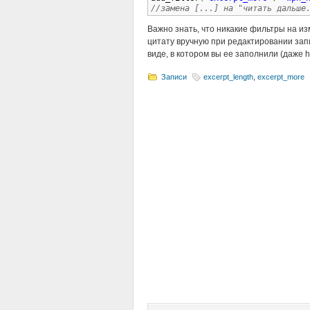
//замена [...] на "читать дальше
Важно знать, что никакие фильтры на из
цитату вручную при редактировании запи
виде, в котором вы ее заполнили (даже h
Записи
excerpt_length
,
excerpt_more