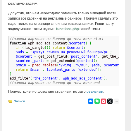
реальную задачу.
Допустим, что нам необходимо заменить только в вводной части
записи все картинки на рекламные баннеры. Причем сделать это
надо только на странице с полным текстом записи. Решить эту
задачу можно таким кодом в
functions.php
вашей темы:
//замена картинок на баннер до тега more start
function
 wph_add_ads_content
(
$content
)
{
if
(
!
is_single
(
)
)
return
$content
;
$ads
=
'<p>тут ссылка на рекламный баннер</p>'
;
$content
=
 get_post_field
(
'post_content'
,
 get_the_ID
(
)
)
;
$content_parts
=
 get_extended
(
$content
)
;
$main
=
preg_replace
(
"/<img .*>/mU"
,
$ads
,
$content_part
return
$main
.
$content_parts
[
'extended'
]
;
}

add_filter
(
'the_content'
,
'wph_add_ads_content'
)
;
//замена картинок на баннер до тега more end
Пример, конечно, довольно странный, но зато
реальный
.
Записи