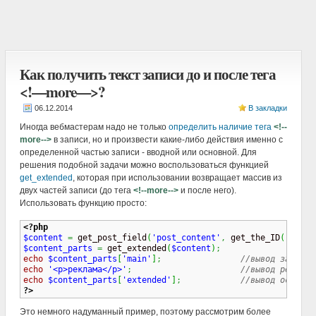
Как получить текст записи до и после тега
<!—more—>?
В закладки
Иногда вебмастерам надо не только
определить наличие тега
<!--
more-->
в записи, но и произвести какие-либо действия именно с
определенной частью записи - вводной или основной. Для
решения подобной задачи можно воспользоваться функцией
get_extended
, которая при использовании возвращает массив из
двух частей записи (до тега
<!--more-->
и после него).
Использовать функцию просто:
<?php
$content
=
 get_post_field
(
'post_content'
,
 get_the_ID
(
)
)
;
$content_parts
=
 get_extended
(
$content
)
;
echo
$content_parts
[
'main'
]
;
//вывод записи 
echo
'<p>реклама</p>'
;
//вывод рекламы
echo
$content_parts
[
'extended'
]
;
//вывод остальн
?>
Это немного надуманный пример, поэтому рассмотрим более