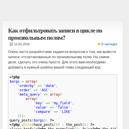
Как отфильтровать записи в цикле по
произвольным полям?
В закладки
Очень часто разработчики задаются вопросом о том, как вывести
записи, отсортированные по произвольному полю. На самом
деле, сделать это очень просто. Для этого вам необходимо
добавить в нужный шаблон вашей темы следующий код:
<?php
$args
=
array
(
'orderby'
=>
'date'
,
'order'
=>
'ASC'
,
'meta_query'
=>
array
(
array
(
'key'
=>
'my_field'
,
'value'
=>
'false'
,
'compare'
=>
'LIKE'
)
)
)
;
query_posts
(
$args
)
;
?>
<?php
while
(
have_posts
(
)
)
:
 the_post
(
)
;
?>