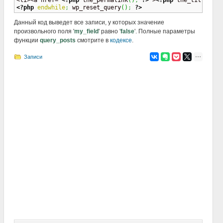
<li><a href='
<?php
 the_permalink
(
)
;
?>
'>
<?php
 the_title
(
)
;
<?php
endwhile
;
 wp_reset_query
(
)
;
?>
Данный код выведет все записи, у которых значение
произвольного поля '
my_field
' равно '
false
'. Полные параметры
функции
query_posts
смотрите в
кодексе
.
Записи