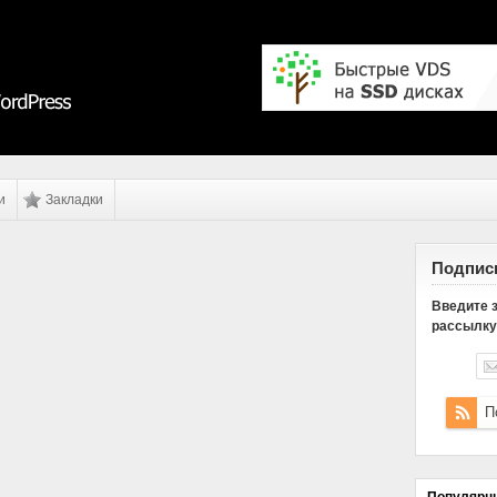
и
Закладки
Подписк
Введите з
рассылку 
П