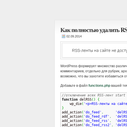
Как полностью удалить RS
WordPress формирует множество различ
комментариев, отдельно для рубрик, архив
возможно, что вы захотите избавиться от
Добавьте в файл
functions.php
вашей тем
//отключение всех RSS-лент start
function
 delRSS
(
)
{
    wp_die
(
'<p>RSS-ленты на сайт
}

add_action
(
'do_feed'
,
'delR
add_action
(
'do_feed_rdf'
,
'delR
add_action
(
'do_feed_rss'
,
'delR
add_action
(
'do_feed_rss2'
,
'delR