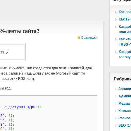
Популярн
Как по
Как вы
Как до
S-ленты сайта?
плагин
В закладки
Как из
«RSS»
Как до
главну
ных RSS-лент. Они создаются для ленты записей, для
ов, записей и т.д. Если у вас не блоговый сайт, то
 всех этих RSS-лент.
Рубрик
ы код:
Записи
Админк
 
Медиа 
е не доступны!</p>'
)
;
Коммен
SS'
,
1
)
;
Разное 
SS'
,
1
)
;
SS'
,
1
)
;
SEO (1
SS'
,
1
)
;