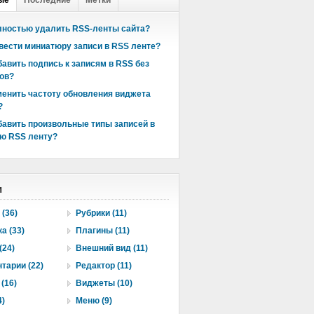
ые
Последние
Метки
лностью удалить RSS-ленты сайта?
вести миниатюру записи в RSS ленте?
бавить подпись к записям в RSS без
ов?
менить частоту обновления виджета
?
бавить произвольные типы записей в
ю RSS ленту?
и
 (36)
Рубрики (11)
а (33)
Плагины (11)
(24)
Внешний вид (11)
тарии (22)
Редактор (11)
(16)
Виджеты (10)
4)
Меню (9)