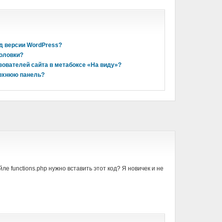
д версии WordPress?
головки?
зователей сайта в метабоксе «На виду»?
ерхнюю панель?
ле functions.php нужно вставить этот код? Я новичек и не