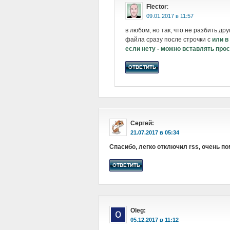
Flector
:
в
в любом, но так, что не разбить др
файла сразу после строчки с
или в
если нету - можно вставлять прос
ОТВЕТИТЬ
Сергей
:
в
Спасибо, легко отключил rss, очень п
ОТВЕТИТЬ
Oleg
:
в