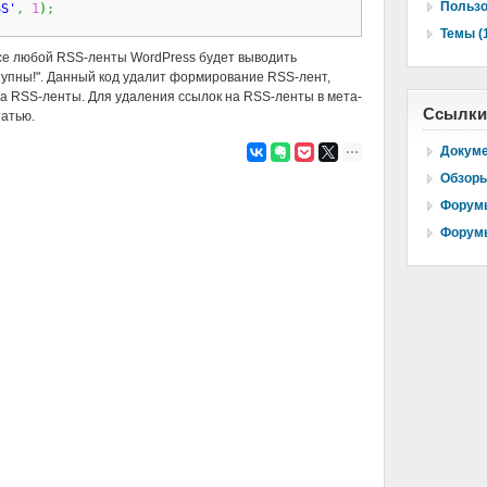
Пользо
SS'
,
1
)
;
Темы (
се любой RSS-ленты WordPress будет выводить
упны!". Данный код удалит формирование RSS-лент,
на RSS-ленты. Для удаления ссылок на RSS-ленты в мета-
Ссылки
атью.
Докуме
Обзоры
Форумы
Форумы