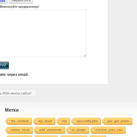
 Используйте предпросмотр!
ях через email.
ть RSS-ленты сайта?
Метки
the_content
wp_head
init
wp-config.php
pre_get_posts
admin_head
add_shortcode
is_single
current_user_can