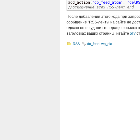
add_action
(
'do_feed_atom'
,
'delR
//отключение всех RSS-лент end
После добавления этого кода при запро
сообщение "RSS-ленты на сайте не дост
однако он не удалит генерацию ссылок 
заголовках ваших страниц читайте
эту
ст
RSS
do_feed
,
wp_die