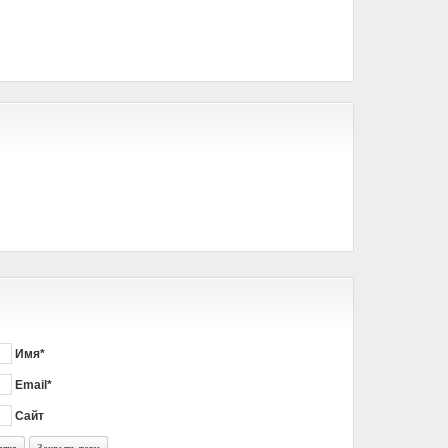
Имя*
Email*
Сайт
лка
Закрыть теги