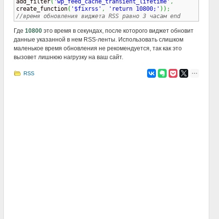

add_filter
(
'wp_feed_cache_transient_lifetime'
,
create_function
(
'$fixrss'
,
'return 10800;'
)
)
;
//время обновления виджета RSS равно 3 часам end
Где
10800
это время в секундах, после которого виджет обновит
данные указанной в нем RSS-ленты. Использовать слишком
маленькое время обновления не рекомендуется, так как это
вызовет лишнюю нагрузку на ваш сайт.
RSS