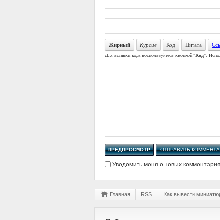
Жирный
Курсив
Код
Цитата
Ссы
Для вставки кода воспользуйтесь кнопкой "
Код
". Испо
Уведомить меня о новых комментариях
Главная
RSS
Как вывести миниатюр