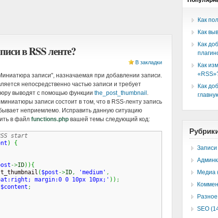
Популярн
Как по
Как вы
Как до
писи в RSS ленте?
плагин
В закладки
Как из
«RSS»
"Миниатюра записи", назначаемая при добавлении записи.
ляется непосредственно частью записи и требует
Как до
атюру выводят с помощью функции
the_post_thumbnail
.
главну
миниатюры записи состоит в том, что в RSS-ленту запись
 бывает неприемлемо. Исправить данную ситуацию
вить в файл
functions.php
вашей темы следующий код:
Рубрик
RSS start
ent
)
{
Записи 
Админк
post
->
ID
)
)
{
st_thumbnail
(
$post
->
ID
,
'medium'
,
Медиа 
oat:right; margin:0 0 10px 10px;'
)
)
;
Коммен
$content
;
Разное 
SEO (1