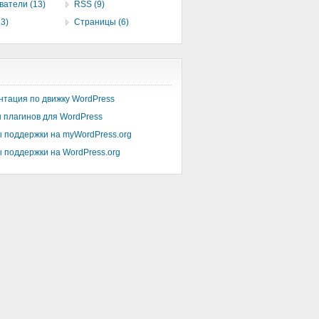
ватели (13)
RSS (9)
3)
Страницы (6)
нтация по движку WordPress
 плагинов для WordPress
 поддержки на myWordPress.org
 поддержки на WordPress.org