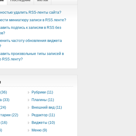
ые
Последние
Метки
лностью удалить RSS-ленты сайта?
вести миниатюру записи в RSS ленте?
бавить подпись к записям в RSS без
ов?
менить частоту обновления виджета
?
бавить произвольные типы записей в
ю RSS ленту?
и
(36)
Рубрики (11)
а (33)
Плагины (11)
(24)
Внешний вид (11)
тарии (22)
Редактор (11)
(16)
Виджеты (10)
4)
Меню (9)