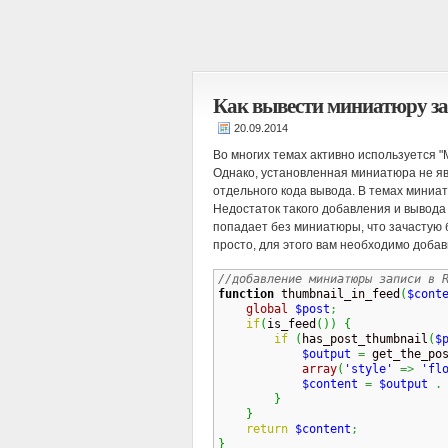
Как вывести миниатюру за
Во многих темах активно используется 
Однако, установленная миниатюра не яв
отдельного кода вывода. В темах мини
Недостаток такого добавления и вывода 
попадает без миниатюры, что зачастую
просто, для этого вам необходимо доба
//добавление миниатюры записи в 
function
 thumbnail_in_feed
(
$cont
global
$post
;
if
(
is_feed
(
)
)
{
if
(
has_post_thumbnail
(
$
$output
=
 get_the_po
array
(
'style'
=>
'fl
$content
=
$output
.
}
}
return
$content
;
}