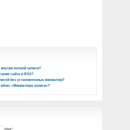
 внутри полной записи?
исание сайта в RSS?
аписей без установленных миниатюр?
етабокс «Миниатюра записи»?
Имя*