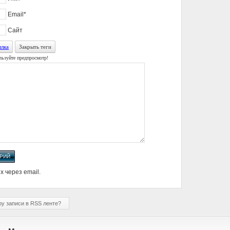
Email*
Сайт
лка
Закрыть теги
льзуйте предпросмотр!
 через email.
у записи в RSS ленте?