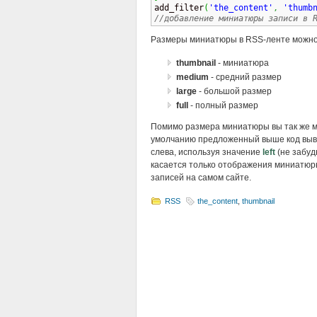

add_filter
(
'the_content'
,
'thumb
//добавление миниатюры записи в 
Размеры миниатюры в RSS-ленте можно
thumbnail
- миниатюра
medium
- средний размер
large
- большой размер
full
- полный размер
Помимо размера миниатюры вы так же м
умолчанию предложенный выше код выве
слева, используя значение
left
(не забуд
касается только отображения миниатюры
записей на самом сайте.
RSS
the_content
,
thumbnail