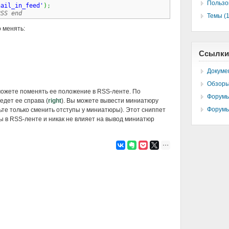
Пользо
nail_in_feed'
)
;
RSS end
Темы (1
 менять:
Ссылки
Докуме
Обзоры
ожете поменять ее положение в RSS-ленте. По
Форумы
дет ее справа (
right
). Вы можете вывести миниатюру
Форумы
ьте только сменить отступы у миниатюры). Этот сниппет
 в RSS-ленте и никак не влияет на вывод миниатюр