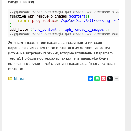
следующий код:
//удаление тегов параграфа для отдельных картинок start
function
 wph_remove_p_images
(
$content
)
{
return
preg_replace
(
'/<p>
\s
*(<a .*>)?
\s
*(<img .* 
\/
>)
\s
}

add_filter
(
'the_content'
,
'wph_remove_p_images'
)
;
//удаление тегов параграфа для отдельных картинок end
Этот код вырежет теги параграфа вокруг картинки, если
параграф начинается тегом картинки и им же заканчивается
(чтобы не затронуть картинки, которые вставлены в параграф
текста). Но будьте осторожны, так как теги параграфа будут
вырезаны в случае такой структуры параграфа: "картинка-текст-
картинка".
Медиа