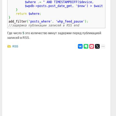
$where
.=
" AND TIMESTAMPDIFF($device, 

         $wpdb->posts.post_date_gmt, '$now') > $wait "
;
}
return
$where
;
}

add_filter
(
'posts_where'
,
'whp_feed_pause'
)
;
//задержка публикации записей в RSS end
Где число
5
это количество минут задержки перед публикацией
записей в RSS.
RSS