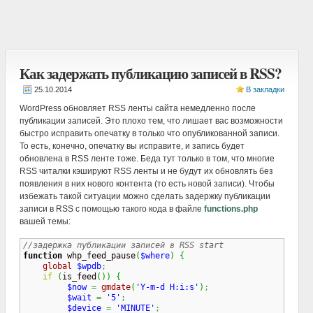
Как задержать публикацию записей в RSS?
В закладки
WordPress обновляет RSS ленты сайта немедленно после
публикации записей. Это плохо тем, что лишает вас возможности
быстро исправить опечатку в только что опубликованной записи.
То есть, конечно, опечатку вы исправите, и запись будет
обновлена в RSS ленте тоже. Беда тут только в том, что многие
RSS читалки кэшируют RSS ленты и не будут их обновлять без
появления в них нового контента (то есть новой записи). Чтобы
избежать такой ситуации можно сделать задержку публикации
записи в RSS с помощью такого кода в файле
functions.php
вашей темы:
//задержка публикации записей в RSS start 
function
 whp_feed_pause
(
$where
)
{
global
$wpdb
;
if
(
is_feed
(
)
)
{
$now
=
gmdate
(
'Y-m-d H:i:s'
)
;
$wait
=
'5'
;
$device
=
'MINUTE'
;